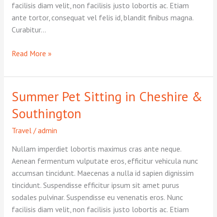
facilisis diam velit, non facilisis justo lobortis ac. Etiam
ante tortor, consequat vel felis id, blandit finibus magna.
Curabitur…
Signs
Read More »
of
heat
stroke
Summer Pet Sitting in Cheshire &
in
Southington
dogs
Travel
/
admin
Nullam imperdiet lobortis maximus cras ante neque.
Aenean fermentum vulputate eros, efficitur vehicula nunc
accumsan tincidunt. Maecenas a nulla id sapien dignissim
tincidunt. Suspendisse efficitur ipsum sit amet purus
sodales pulvinar. Suspendisse eu venenatis eros. Nunc
facilisis diam velit, non facilisis justo lobortis ac. Etiam