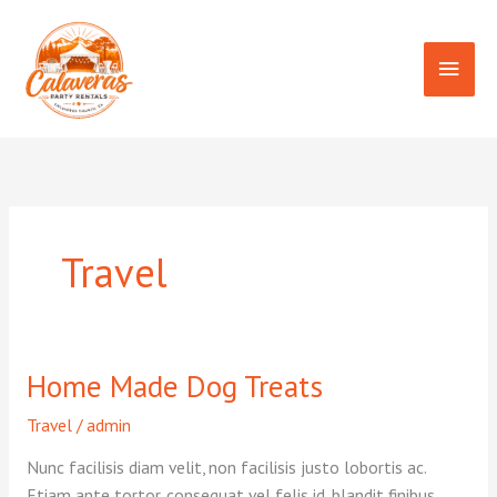
Skip
to
Main
content
Men
Travel
Home Made Dog Treats
Travel
/
admin
Nunc facilisis diam velit, non facilisis justo lobortis ac.
Etiam ante tortor, consequat vel felis id, blandit finibus