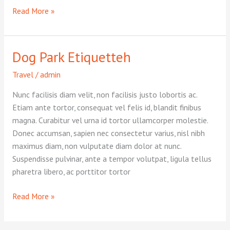
Flea
Read More »
and
Tick
Prevention
Dog Park Etiquetteh
in
CT
Travel
/
admin
Nunc facilisis diam velit, non facilisis justo lobortis ac.
Etiam ante tortor, consequat vel felis id, blandit finibus
magna. Curabitur vel urna id tortor ullamcorper molestie.
Donec accumsan, sapien nec consectetur varius, nisl nibh
maximus diam, non vulputate diam dolor at nunc.
Suspendisse pulvinar, ante a tempor volutpat, ligula tellus
pharetra libero, ac porttitor tortor
Dog
Read More »
Park
Etiquetteh