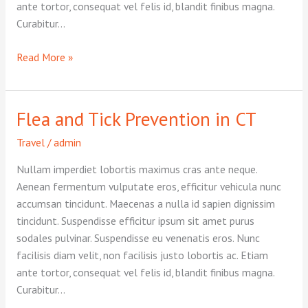
ante tortor, consequat vel felis id, blandit finibus magna.
Curabitur…
Summer
Read More »
Pet
Sitting
in
Flea and Tick Prevention in CT
Cheshire
&
Travel
/
admin
Southington
Nullam imperdiet lobortis maximus cras ante neque.
Aenean fermentum vulputate eros, efficitur vehicula nunc
accumsan tincidunt. Maecenas a nulla id sapien dignissim
tincidunt. Suspendisse efficitur ipsum sit amet purus
sodales pulvinar. Suspendisse eu venenatis eros. Nunc
facilisis diam velit, non facilisis justo lobortis ac. Etiam
ante tortor, consequat vel felis id, blandit finibus magna.
Curabitur…